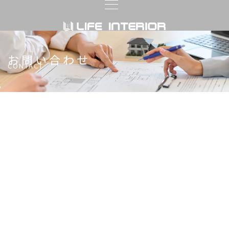
お問い合わせ
CONTACT
送信完了
この度はお問い合わせ・お申込いただきありがと
うございました。
後ほど担当より折り返しご連絡いたしますのでし
ばらくお待ちください。
万一、折り返しご連絡がない場合は、送信トラブ
ル等の可能性もあります。
大変お手数ではございますが、もう一度フォーム
よりお問い合わせいただくか、