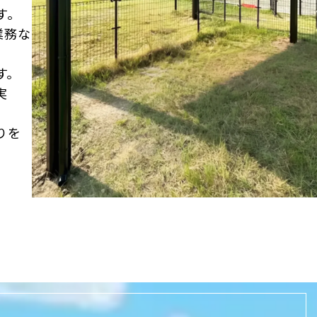
す。
業務な
す。
実
りを