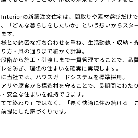
。
fe Interiorの新築注文住宅は、間取りや素材選びだけ
く、「どんな暮らしをしたいか」という想いからスタ
します。
客様との綿密な打ち合わせを重ね、生活動線・収納・
入り方・風の通りまで細かく計算。
計段階から施工・引渡しまで一貫管理することで、品
ブレを防ぎ、理想の住まいを確実に実現します。
らに当社では、ハウスガードシステムを標準採用。
ロアリや腐食から構造材を守ることで、長期間にわた
心・安全な住まいを維持できます。
建てて終わり」ではなく、「長く快適に住み続ける」
を前提にした家づくりです。