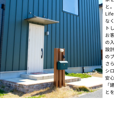
と
Li
な
ト
お
の
設
の
さ
シ
安
「
と