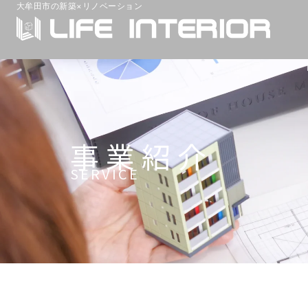
大牟田市の新築×リノベーション
事業紹介
SERVICE