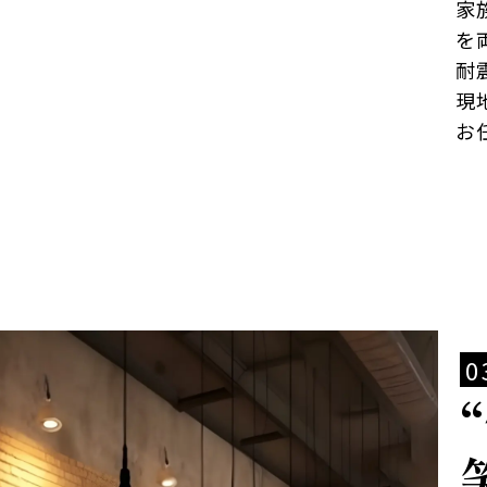
家
を
耐
現
お