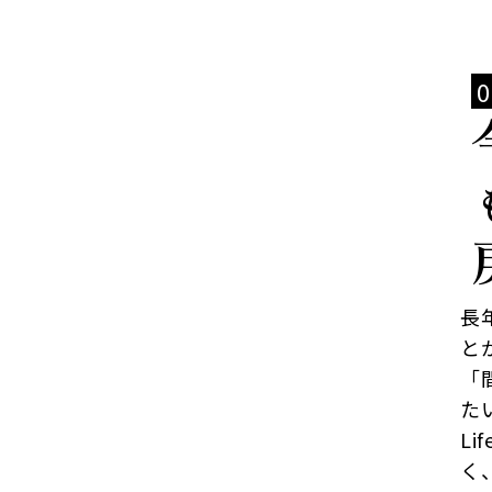
長
と
「
た
L
く