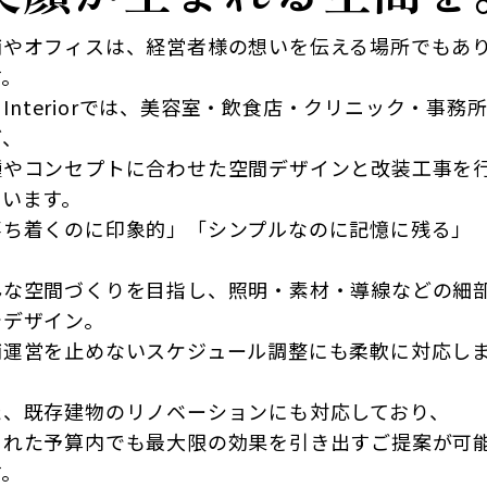
舗やオフィスは、経営者様の想いを伝える場所でもあ
す。
fe Interiorでは、美容室・飲食店・クリニック・事務
ど、
種やコンセプトに合わせた空間デザインと改装工事を
ています。
落ち着くのに印象的」「シンプルなのに記憶に残る」
—
んな空間づくりを目指し、照明・素材・導線などの細
でデザイン。
舗運営を止めないスケジュール調整にも柔軟に対応し
。
た、既存建物のリノベーションにも対応しており、
られた予算内でも最大限の効果を引き出すご提案が可
す。