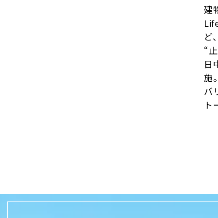
建
L
ど
“
日
施
バ
ト