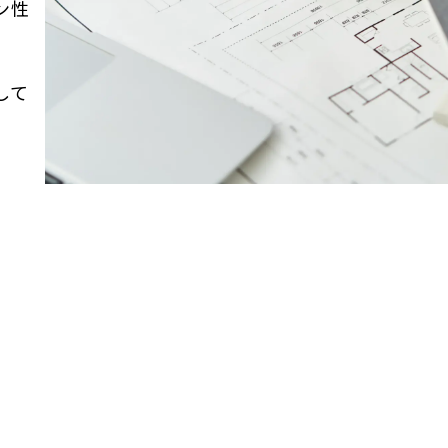
ン性
して
。