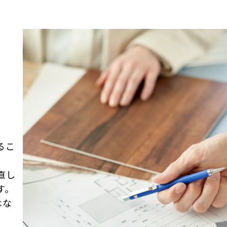
るこ
直し
す。
はな