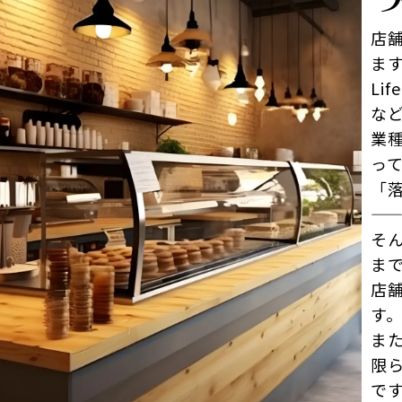
店
ま
Li
な
業
っ
「
—
そ
ま
店
す
ま
限
で